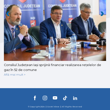
Consiliul Județean Iași sprijină financiar realizarea rețelelor de
Co
gaz în 52 de comune
Af
Află mai mult >
© Copyright 2024
Costel Alexe
All Rights Reserved