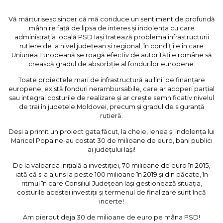
Vă mărturisesc sincer că mă conduce un sentiment de profundă
mâhnire față de lipsa de interes și indolența cu care
administrația locală PSD Iași tratează problema infrastructurii
rutiere de la nivel județean și regional, în condițiile în care
Uniunea Europeană se roagă efectiv de autoritățile române să
crească gradul de absorbție al fondurilor europene.
Toate proiectele mari de infrastructură au linii de finanțare
europene, există fonduri nerambursabile, care ar acoperi parțial
sau integral costurile de realizare și ar crește semnificativ nivelul
de trai în județele Moldovei, precum și gradul de siguranță
rutieră.
Deși a primit un proiect gata făcut, la cheie, lenea și indolența lui
Maricel Popa ne-au costat 30 de milioane de euro, bani publici
ai județului Iași!
De la valoarea inițială a investiției, 70 milioane de euro în 2015,
iată că s-a ajuns la peste 100 milioane în 2019 și din păcate, în
ritmul în care Consiliul Județean Iași gestionează situația,
costurile acestei investiții și termenul de finalizare sunt încă
incerte!
Am pierdut deja 30 de milioane de euro pe mâna PSD!