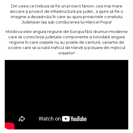
Din ceea ce trebuia să fie un proiect fanion, cea mai mare
alocare și proiect de infrastructură pe județ , a ajuns să fie o
imagine a dezastrului în care au ajuns proiectele consiliului
Județean Iași sub conducerea lui Maricel Popa!
Moldova este singura regiune din Europa fără drumuri moderne
care să conecteze județele componente și totodată singura
regiune în care orașele nu au șosele de centură, variante de
ocolire care să scoată traficul de tranzit și poluare din mijlocul
orașelor!